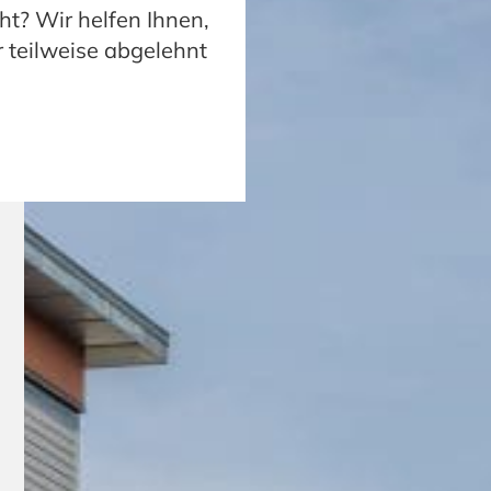
t? Wir helfen Ihnen,
 teilweise abgelehnt